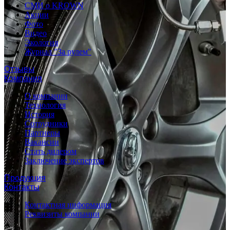
СМИ о KROWN
Акции
Фото
Видео
Экология
Журнал "За рулем"
Отзывы
Компания
О компании
Технология
История
Сотрудники
Партнеры
Вакансии
Стать дилером
Заключение экспертов
Продукция
Контакты
Контактная информация
Реквизиты компании