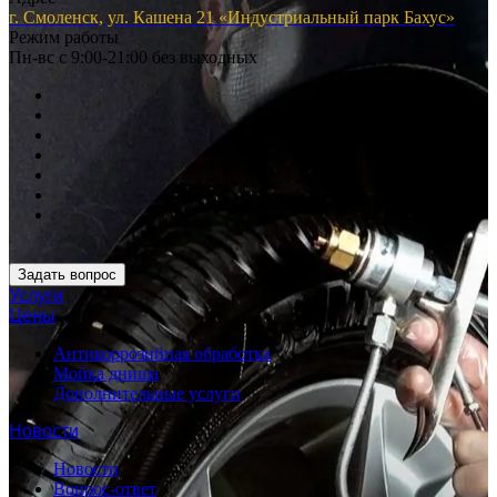
г. Смоленск, ул. Кашена 21 «Индустриальный парк Бахус»
Режим работы
Пн-вс с 9:00-21:00 без выходных
Задать вопрос
Услуги
Цены
Антикоррозийная обработка
Мойка днища
Дополнительные услуги
Новости
Новости
Вопрос-ответ