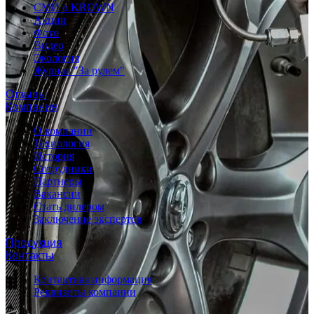
СМИ о KROWN
Акции
Фото
Видео
Экология
Журнал "За рулем"
Отзывы
Компания
О компании
Технология
История
Сотрудники
Партнеры
Вакансии
Стать дилером
Заключение экспертов
Продукция
Контакты
Контактная информация
Реквизиты компании