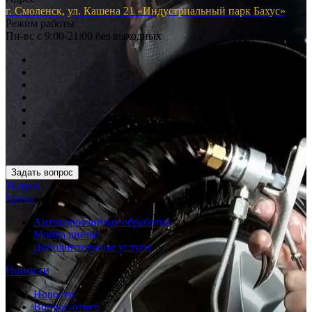
г. Смоленск, ул. Кашена 21 «Индустриальный парк Бахус»
Режим работы
Пн-вс с 9:00-21:00 без выходных
Задать вопрос
Услуги
Цены
Антикоррозийная обработка
Мойка днища
Дополнительные услуги
Новости
Новости
Вопрос-ответ