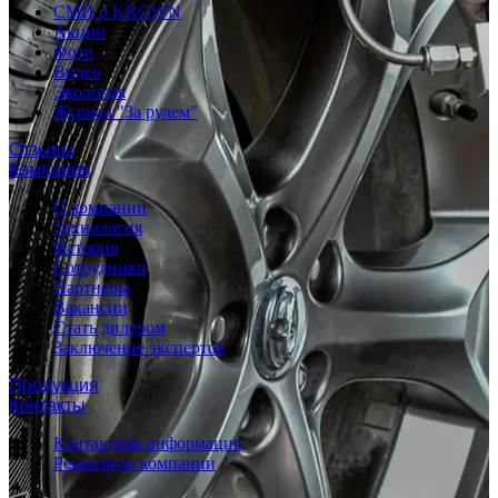
СМИ о KROWN
Акции
Фото
Видео
Экология
Журнал "За рулем"
Отзывы
Компания
О компании
Технология
История
Сотрудники
Партнеры
Вакансии
Стать дилером
Заключение экспертов
Продукция
Контакты
Контактная информация
Реквизиты компании