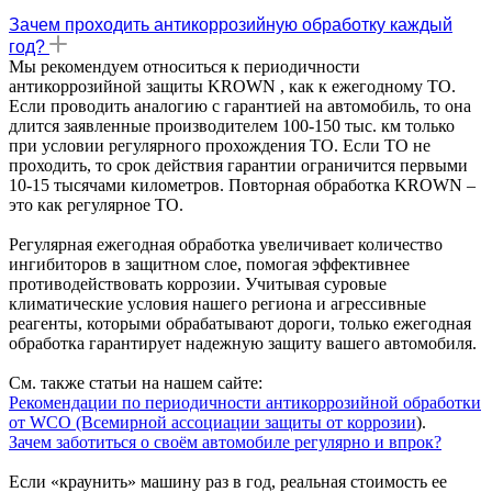
Зачем проходить антикоррозийную обработку каждый
год?
Мы рекомендуем относиться к периодичности
антикоррозийной защиты KROWN , как к ежегодному ТО.
Если проводить аналогию с гарантией на автомобиль, то она
длится заявленные производителем 100-150 тыс. км только
при условии регулярного прохождения ТО. Если ТО не
проходить, то срок действия гарантии ограничится первыми
10-15 тысячами километров. Повторная обработка KROWN –
это как регулярное ТО.
Регулярная ежегодная обработка увеличивает количество
ингибиторов в защитном слое, помогая эффективнее
противодействовать коррозии. Учитывая суровые
климатические условия нашего региона и агрессивные
реагенты, которыми обрабатывают дороги, только ежегодная
обработка гарантирует надежную защиту вашего автомобиля.
См. также статьи на нашем сайте:
Рекомендации по периодичности антикоррозийной обработки
от WCO (Всемирной ассоциации защиты от коррозии
).
Зачем заботиться о своём автомобиле регулярно и впрок?
Если «краунить» машину раз в год, реальная стоимость ее