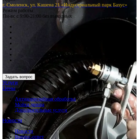
г. Смоленск, ул. Кашена 21 «Индустриальный парк Бахус»
Режим работы
Пн-вс с 9:00-21:00 без выходных
Задать вопрос
Услуги
Цены
Антикоррозийная обработка
Мойка днища
Дополнительные услуги
Новости
Новости
Вопрос-ответ