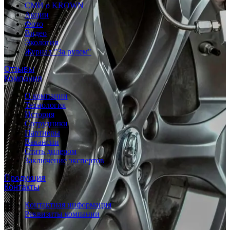
СМИ о KROWN
Акции
Фото
Видео
Экология
Журнал "За рулем"
Отзывы
Компания
О компании
Технология
История
Сотрудники
Партнеры
Вакансии
Стать дилером
Заключение экспертов
Продукция
Контакты
Контактная информация
Реквизиты компании