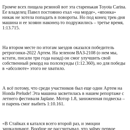
Громче всех пищала резиной вот эта старенькая Toyota Carina.
Ее владелец Павел постоянно ехал «на морде», «японка»
никак не хотела попадать в повороты. Но под конец трек-дня
машина и ее хозяин наконец-то подружились – третье время,
1:13.715.
На втором месте по итогам заездов оказался победитель
ретрогонки-2022 Артем. На зеленом ВАЗ-2108 (о нем мы,
кстати, писали три года назад) он смог улучшить свой
собственный рекорд на полсекунды (1:12.360), но для победы
в «абсолюте» этого не хватило.
А всё потому, что среди участников был еще один Артем на
Honda Prelude! Эта машина засветилась в нашем репортаже с
летнего фестиваля Japlane. Мотор 1.8, заниженная подвеска –
и парень смог выбить 1:10.161.
«В Стайках я катался всего второй раз, и эмоции
зашкаливают. Вообще не рассчитывал, что займу первое