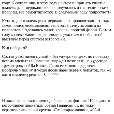
году. К сожалению, в этом году не смогли принять участие
владельцы «американцев», не получилось из-за технических
проблем, все ремонтируются. В следующем году попробуют!»
Кстати, для владельцев «американцев» прошлогодние заезды
закончились неожиданным вылетом в стену за одним из
поворотов. Отделались малой кровью, побитой фарой. В этом
году хозяева машин ограничились участием в небольшой
выставке перед стартом ретрогонки.
Кто победил?
Состав участников пускай и без «американцев», но поначалу
весьма впечатлял. Большие надежды возлагали на чудесную
трехлитровую Alfa Romeo 75, но ее хозяин предпочел
поберечь машину и уехал после пары первых попыток, так же
как и владелец редкого Saab 900.
И даже не все «москвичи» добрались до финиша! На седане в
ретроливрее прикатили братья Гапановичи, но тоже
ограничились парой кругов. «Это старая машина, 408-й