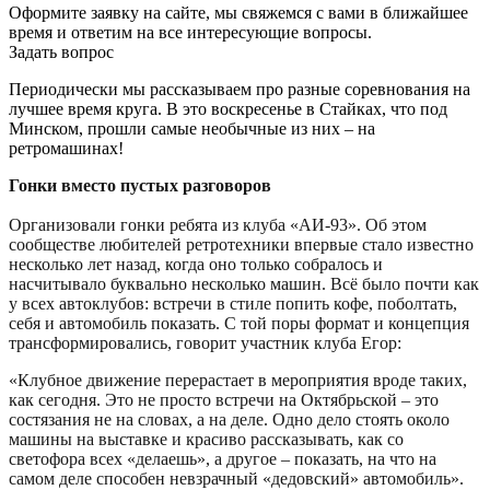
Оформите заявку на сайте, мы свяжемся с вами в ближайшее
время и ответим на все интересующие вопросы.
Задать вопрос
Периодически мы рассказываем про разные соревнования на
лучшее время круга. В это воскресенье в Стайках, что под
Минском, прошли самые необычные из них – на
ретромашинах!
Гонки вместо пустых разговоров
Организовали гонки ребята из клуба «АИ-93». Об этом
сообществе любителей ретротехники впервые стало известно
несколько лет назад, когда оно только собралось и
насчитывало буквально несколько машин. Всё было почти как
у всех автоклубов: встречи в стиле попить кофе, поболтать,
себя и автомобиль показать. С той поры формат и концепция
трансформировались, говорит участник клуба Егор:
«Клубное движение перерастает в мероприятия вроде таких,
как сегодня. Это не просто встречи на Октябрьской – это
состязания не на словах, а на деле. Одно дело стоять около
машины на выставке и красиво рассказывать, как со
светофора всех «делаешь», а другое – показать, на что на
самом деле способен невзрачный «дедовский» автомобиль».