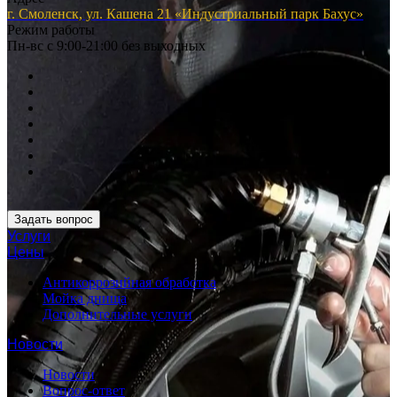
г. Смоленск, ул. Кашена 21 «Индустриальный парк Бахус»
Режим работы
Пн-вс с 9:00-21:00 без выходных
Задать вопрос
Услуги
Цены
Антикоррозийная обработка
Мойка днища
Дополнительные услуги
Новости
Новости
Вопрос-ответ