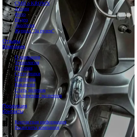
СМИ о KROWN
Акции
Фото
Видео
Экология
Журнал "За рулем"
Отзывы
Компания
О компании
Технология
История
Сотрудники
Партнеры
Вакансии
Стать дилером
Заключение экспертов
Продукция
Контакты
Контактная информация
Реквизиты компании