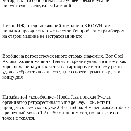
мотор, так что соперничать за лучшее время круга не
получится», – отшутился Виталий.
Пикап ИЖ, представляющий компанию KROWN все
попытки преодолеть тоже не смог. От проблем с трамблером
на старой машине не застрахован никто.
Вообще на ретровстречах много старых знакомых. Вот Opel
Ascona. Хозяин машины Вадим искренне удивлялся тому, как
хорошо машина управляется на картодроме и что ему резко
удалось сбросить восемь секунд со своего времени круга к
концу дня.
На забавной «коробчонке» Honda Jazz приехал Руслан,
организатор ретрофестиваля Vintage Day, – он, кстати,
пройдет совсем скоро, уже 2-3 сентября. В маленьком хэтчбеке
крошечный мотор 1.2 на 50 с лишним сил, но на треке он
тоже не терялся.