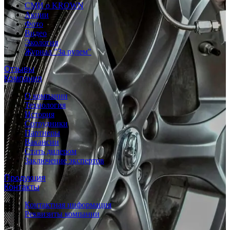
СМИ о KROWN
Акции
Фото
Видео
Экология
Журнал "За рулем"
Отзывы
Компания
О компании
Технология
История
Сотрудники
Партнеры
Вакансии
Стать дилером
Заключение экспертов
Продукция
Контакты
Контактная информация
Реквизиты компании