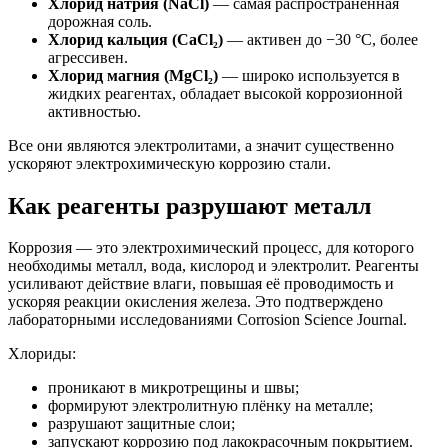
Хлорид натрия (NaCl)
— самая распространённая
дорожная соль.
Хлорид кальция (CaCl₂)
— активен до −30 °C, более
агрессивен.
Хлорид магния (MgCl₂)
— широко используется в
жидких реагентах, обладает высокой коррозионной
активностью.
Все они являются электролитами, а значит существенно
ускоряют электрохимическую коррозию стали.
Как реагенты разрушают металл
Коррозия — это электрохимический процесс, для которого
необходимы металл, вода, кислород и электролит. Реагенты
усиливают действие влаги, повышая её проводимость и
ускоряя реакции окисления железа. Это подтверждено
лабораторными исследованиями Corrosion Science Journal.
Хлориды:
проникают в микротрещины и швы;
формируют электролитную плёнку на металле;
разрушают защитные слои;
запускают коррозию под лакокрасочным покрытием.