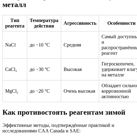
металл
Тип
Температура
Агрессивность
Особенности
реагента
действия
Самый доступн
и
NaCl
до −10 °C
Средняя
распространённ
реагент
Гигроскопичен,
CaCl₂
до −30 °C
Высокая
удерживает влаг
на металле
Обладает сильн
MgCl₂
до −20 °C
Очень высокая
коррозионной
активностью
Как противостоять реагентам зимой
Эффективные методы, подтверждённые практикой и
исследованиями CAA Canada и SAE: