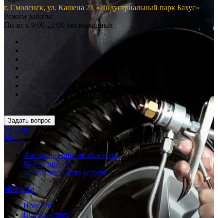
г. Смоленск, ул. Кашена 21 «Индустриальный парк Бахус»
Режим работы
Пн-вс с 9:00-21:00 без выходных
Задать вопрос
Услуги
Цены
Антикоррозийная обработка
Мойка днища
Дополнительные услуги
Новости
Новости
Вопрос-ответ