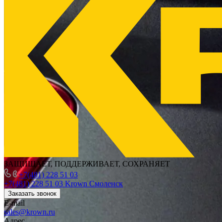
ЗАЩИЩАЕТ, ПОДДЕРЖИВАЕТ, СОХРАНЯЕТ
+7(481) 228 51 03
+7(481) 228 51 03
Krown Смоленск
Заказать звонок
E-mail
sales@krown.ru
Адрес