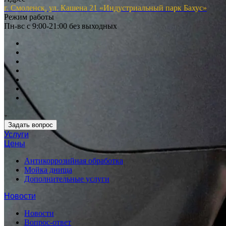
г. Смоленск, ул. Кашена 21 «Индустриальный парк Бахус»
Режим работы
Пн-вс с 9:00-21:00 без выходных
Задать вопрос
Услуги
Цены
Антикоррозийная обработка
Мойка днища
Дополнительные услуги
Новости
Новости
Вопрос-ответ