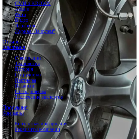
СМИ о KROWN
Акции
Фото
Видео
Экология
Журнал "За рулем"
Отзывы
Компания
О компании
Технология
История
Сотрудники
Партнеры
Вакансии
Стать дилером
Заключение экспертов
Продукция
Контакты
Контактная информация
Реквизиты компании