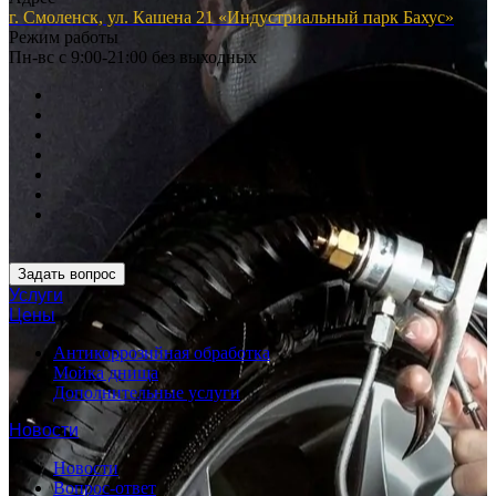
г. Смоленск, ул. Кашена 21 «Индустриальный парк Бахус»
Режим работы
Пн-вс с 9:00-21:00 без выходных
Задать вопрос
Услуги
Цены
Антикоррозийная обработка
Мойка днища
Дополнительные услуги
Новости
Новости
Вопрос-ответ