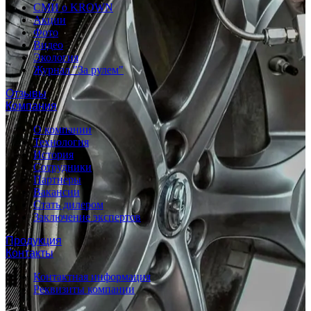
СМИ о KROWN
Акции
Фото
Видео
Экология
Журнал "За рулем"
Отзывы
Компания
О компании
Технология
История
Сотрудники
Партнеры
Вакансии
Стать дилером
Заключение экспертов
Продукция
Контакты
Контактная информация
Реквизиты компании