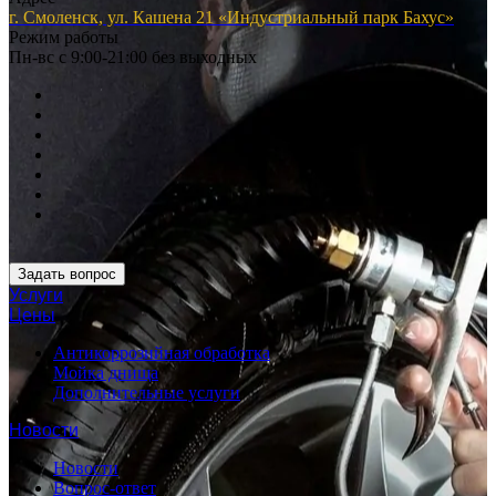
г. Смоленск, ул. Кашена 21 «Индустриальный парк Бахус»
Режим работы
Пн-вс с 9:00-21:00 без выходных
Задать вопрос
Услуги
Цены
Антикоррозийная обработка
Мойка днища
Дополнительные услуги
Новости
Новости
Вопрос-ответ