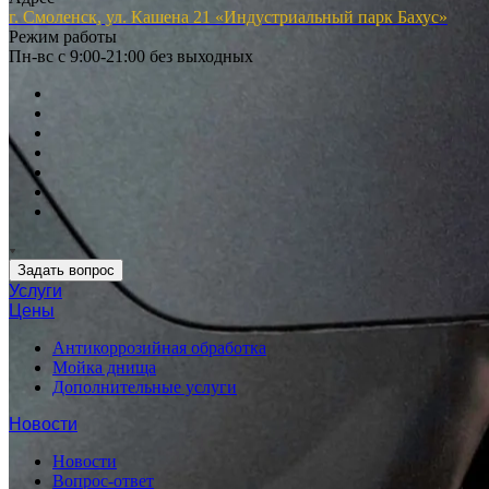
г. Смоленск, ул. Кашена 21 «Индустриальный парк Бахус»
Режим работы
Пн-вс с 9:00-21:00 без выходных
Задать вопрос
Услуги
Цены
Антикоррозийная обработка
Мойка днища
Дополнительные услуги
Новости
Новости
Вопрос-ответ