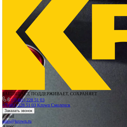
ЗАЩИЩАЕТ, ПОДДЕРЖИВАЕТ, СОХРАНЯЕТ
+7(481) 228 51 03
+7(481) 228 51 03
Krown Смоленск
Заказать звонок
E-mail
sales@krown.ru
Адрес