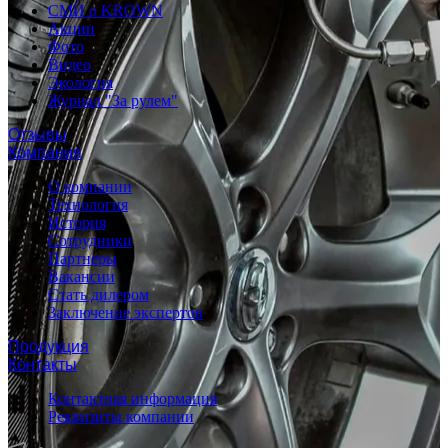
СМИ о KROWN
Акции
Фото
Видео
Экология
Журнал "За рулем"
Отзывы
Компания
О компании
Технология
История
Сотрудники
Партнеры
Вакансии
Стать дилером
Заключение экспертов
Продукция
Контакты
Контактная информация
Реквизиты компании