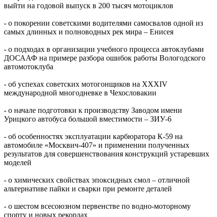
выйти на годовой выпуск в 200 тысяч мотоциклов
- о покорении советскими водителями самосвалов одной из
самых длинных и полноводных рек мира – Енисея
- о подходах в организации учебного процесса автоклубами
ДОСААФ на примере разбора ошибок работы Вологодского
автомотоклуба
- об успехах советских мотогонщиков на XXXIV
международной многодневке в Чехословакии
- о начале подготовки к производству Заводом имени
Урицкого автобуса большой вместимости – ЗИУ-6
- об особенностях эксплуатации карбюратора К-59 на
автомобиле «Москвич-407» и применении полученных
результатов для совершенствования конструкций устаревших
моделей
- о химических свойствах эпоксидных смол – отличной
альтернативе пайки и сварки при ремонте деталей
- о шестом всесоюзном первенстве по водно-моторному
спорту и новых рекордах