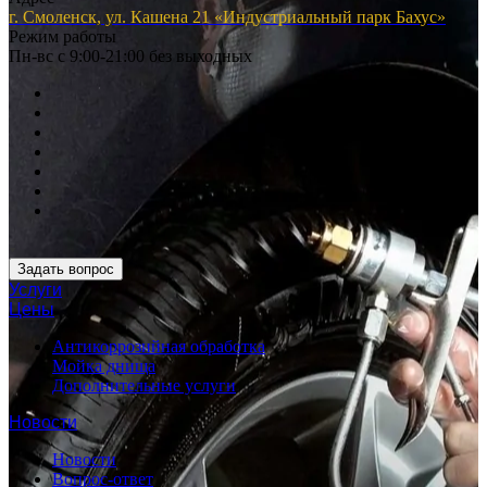
г. Смоленск, ул. Кашена 21 «Индустриальный парк Бахус»
Режим работы
Пн-вс с 9:00-21:00 без выходных
Задать вопрос
Услуги
Цены
Антикоррозийная обработка
Мойка днища
Дополнительные услуги
Новости
Новости
Вопрос-ответ